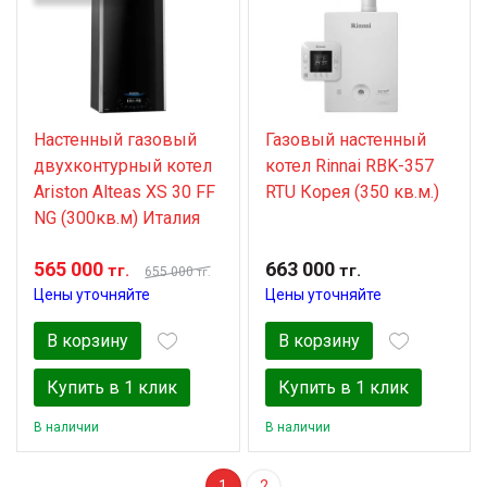
Настенный газовый
Газовый настенный
двухконтурный котел
котел Rinnai RBK-357
Ariston Alteas XS 30 FF
RTU Корея (350 кв.м.)
NG (300кв.м) Италия
565 000
663 000
тг.
тг.
655 000
тг.
Цены уточняйте
Цены уточняйте
В корзину
В корзину
Купить в 1 клик
Купить в 1 клик
В наличии
В наличии
1
2