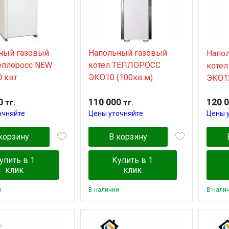
ный газовый
Напольный газовый
Напо
теплоросс NEW
котел TЕПЛОРОСС
коте
0 квт
ЭКО10 (100кв.м)
ЭКО12
0
110 000
120 
тг.
тг.
очняйте
Цены уточняйте
Цены 
корзину
В корзину
упить в 1
Купить в 1
клик
клик
и
В наличии
В нали