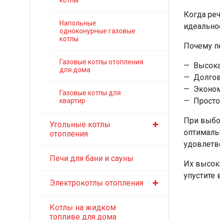
котлы
Когда ре
Напольные
идеальное
одноконурные газовые
котлы
Почему пе
Газовые котлы отопления
Высока
для дома
Долгов
Эконом
Газовые котлы для
Просто
квартир
При выбо
Угольные котлы
оптималь
отопления
удовлетв
Печи для бани и сауны
Их высок
упустите
Электрокотлы отопления
Котлы на жидком
топливе для дома