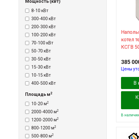
Мощность (кВт)
8-10 кВт
300-400 кВт
200-300 кВт
Наполь
100-200 кВт
котел 
70-100 кВт
КСГВ 5
50-70 кВт
30-50 кВт
385 00
15-30 кВт
Цены ут
10-15 кВт
В 
400-500 кВт
2
Площадь м
К
2
10-20 м
2
2000-4000 м
В наличи
2
1200-2000 м
2
800-1200 м
2
500-800 м