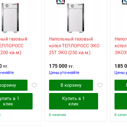
ный газовый
Напольный газовый
Напо
TЕПЛОРОСС
котел TЕПЛОРОСС ЭКО
коте
200 кв.м.)
25Т ЭКО (250 кв.м.)
ЭКО30
0
175 000
185 
тг.
тг.
очняйте
Цены уточняйте
Цены 
корзину
В корзину
упить в 1
Купить в 1
клик
клик
и
В наличии
В нали