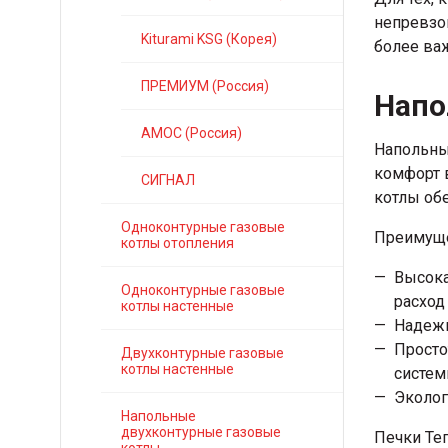
непревзой
Kiturami KSG (Корея)
более ва
ПРЕМИУМ (Россия)
Напо
АМОС (Россия)
Напольные
комфорт 
СИГНАЛ
котлы об
Одноконтурные газовые
Преимуще
котлы отопления
Высока
Одноконтурные газовые
расход
котлы настенные
Надежн
Просто
Двухконтурные газовые
котлы настенные
систем
Эколог
Напольные
двухконтурные газовые
Печки Те