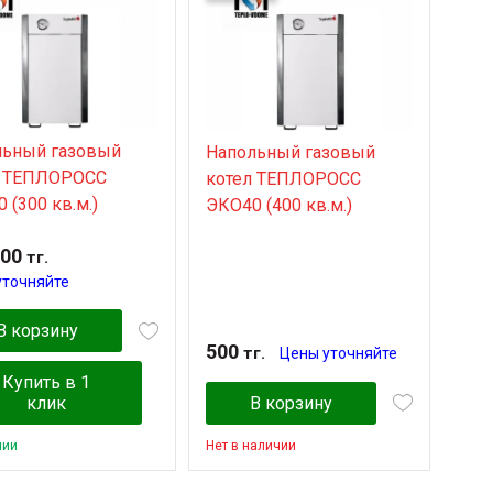
льный газовый
Напольный газовый
л TЕПЛОРОСС
котел TЕПЛОРОСС
 (300 кв.м.)
ЭКО40 (400 кв.м.)
000
тг.
уточняйте
В корзину
500
тг.
Цены уточняйте
Купить в 1
клик
В корзину
чии
Нет в наличии