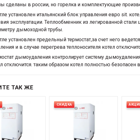
ы сделаны в россии, но горелка и комплектующие произв
тле установлен итальянский блок управления евро sit. кот
вия эксплуатации. Теплообменник из легированной стали 
иметру дымоходной трубы.
тле установлен предельный термостат,за счет него ведетс
ления и в случае перегрева теплоносителя котел отключитс
остат дымоудаления контролирует систему дымоудаления и
л отключится. таким образом котел полностью безопасен 
ТЕ ТАК ЖЕ
СКИДКА
АКЦИ