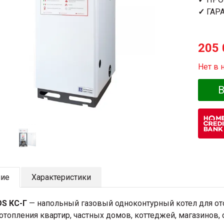
✓
ГАР
205 
Нет в 
В
ние
Характеристики
S КС-Г
— напольный газовый одноконтурный котел для ото
отопления квартир, частных домов, коттеджей, магазинов,