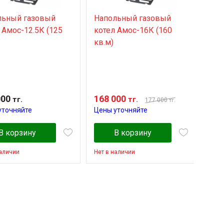
льный газовый
Напольный газовый
Нап
 Амос-12.5К (125
котел Амос-16К (160
кот
кв.м)
кв.м
000
168 000
180
тг.
тг.
177 000
тг.
уточняйте
Цены уточняйте
Цен
В корзину
В корзину
наличии
Нет в наличии
Нет 