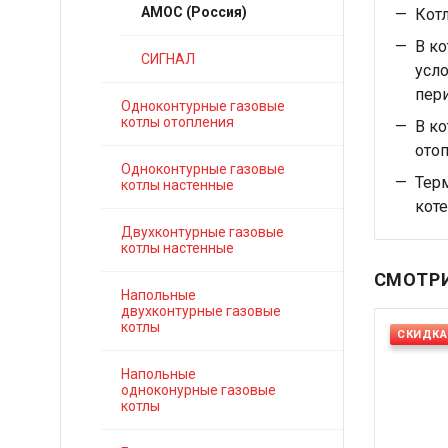
АМОС (Россия)
Котл
В ко
СИГНАЛ
усло
пер
Одноконтурные газовые
котлы отопления
В ко
отоп
Одноконтурные газовые
Терм
котлы настенные
коте
Двухконтурные газовые
котлы настенные
СМОТРИ
Напольные
двухконтурные газовые
котлы
СКИДКА
Напольные
одноконурные газовые
котлы