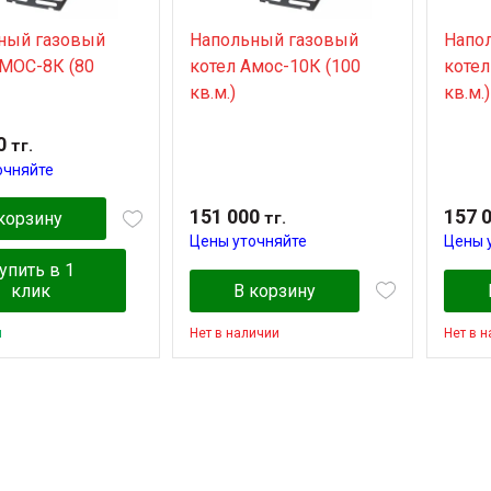
ный газовый
Напольный газовый
Напо
AMOС-8К (80
котел Амос-10К (100
котел
кв.м.)
кв.м.)
0
тг.
очняйте
151 000
157 
тг.
корзину
Цены уточняйте
Цены 
упить в 1
клик
В корзину
и
Нет в наличии
Нет в 