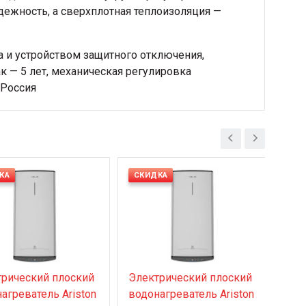
дежность, а сверхплотная теплоизоляция —
а и устройством защитного отключения,
ак — 5 лет, механическая регулировка
 Россия
КА
СКИДКА
НО
рический плоский
Электрический плоский
Эле
агреватель Ariston
водонагреватель Ariston
вод