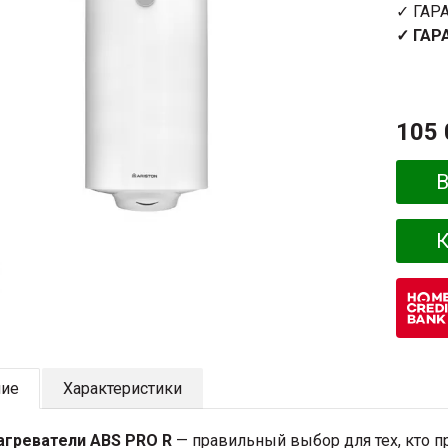
✓ ГАР
✓ ГАР
105 
В
К
ние
Характеристики
агреватели ABS PRO R
— правильный выбор для тех, кто п