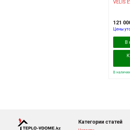
VELIS 
121 00
Цены ут
В 
К
В наличи
Категории статей