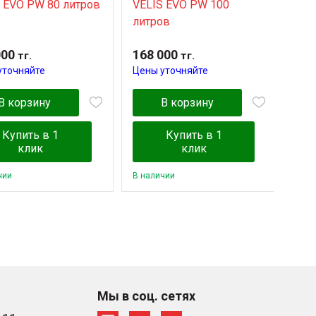
 EVO PW 80 литров
VELIS EVO PW 100
NTS
литров
000
168 000
56 
тг.
тг.
уточняйте
Цены уточняйте
Цен
В корзину
В корзину
Купить в 1
Купить в 1
клик
клик
чии
В наличии
В на
Мы в соц. сетях