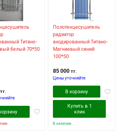
нцесушитель
Полотенцесушитель
ор
радиатор
ованный Титано-
анодированный Титано-
вый белый 70*50
Магниевый синий
100*50
85 000
тг.
Цены уточняйте
тг.
В корзину
очняйте
Купить в 1
корзину
клик
ичии
В наличии