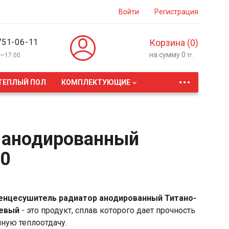
Войти
Регистрация
751-06-11
Корзина (
0
)
на сумму
0
0—17:00
тг.
...
ТЕПЛЫЙ ПОЛ
КОМПЛЕКТУЮЩИЕ
 анодированный
50
енцесушитель радиатор анодированный Титано-
евый
- это продукт, сплав которого дает прочность
чную теплоотдачу.