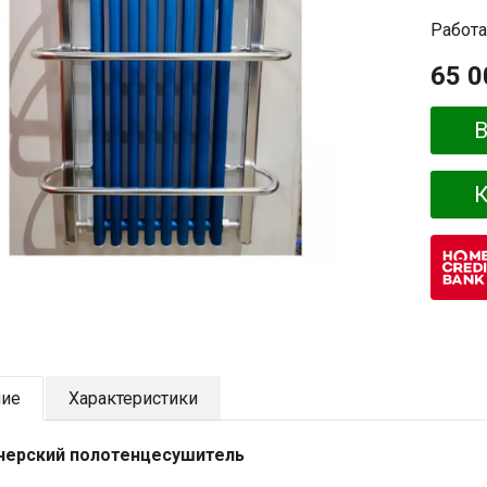
Работа
65 0
В
К
ние
Характеристики
нерский полотенцесушитель