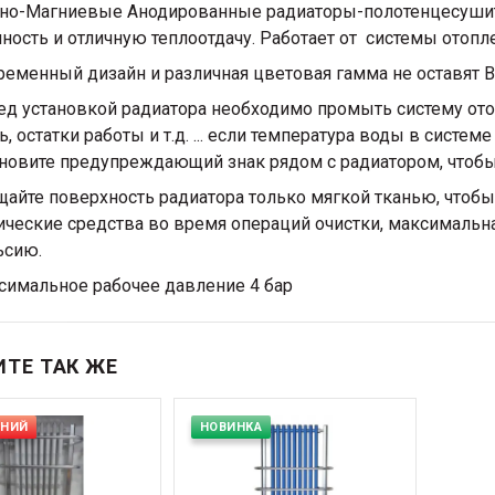
но-Магниевые Анодированные радиаторы-полотенцесушител
ность и отличную теплоотдачу. Работает от системы отопл
ременный дизайн и различная цветовая гамма не оставят
ед установкой радиатора необходимо промыть систему от
ь, остатки работы и т.д. ... если температура воды в сист
новите предупреждающий знак рядом с радиатором, чтобы
айте поверхность радиатора только мягкой тканью, чтобы 
ческие средства во время операций очистки, максимальная
ьсию.
симальное рабочее давление 4 бар
ТЕ ТАК ЖЕ
ДНИЙ
НОВИНКА