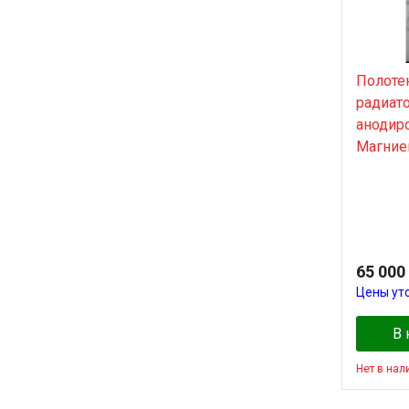
Полоте
радиат
анодир
Магние
65 000
Цены ут
В 
Нет в нал