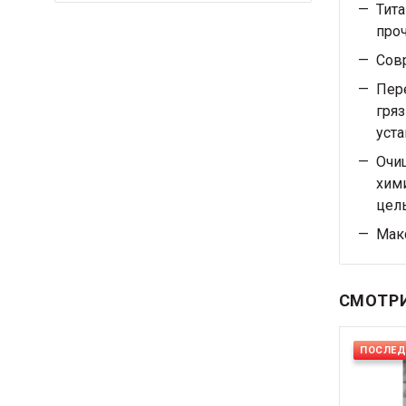
Тита
проч
Сов
Пер
гряз
уста
Очищ
хими
цел
Мак
СМОТРИ
ПОСЛЕ