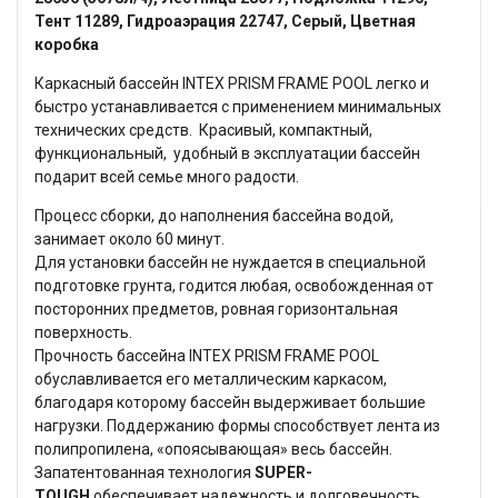
Тент 11289, Гидроаэрация 22747, Серый, Цветная
коробка
Каркасный бассейн INTEX PRISM FRAME POOL легко и
быстро устанавливается c применением минимальных
технических средств. Красивый, компактный,
функциональный, удобный в эксплуатации бассейн
подарит всей семье много радости.
Процесс сборки, до наполнения бассейна водой,
занимает около 60 минут.
Для установки бассейн не нуждается в специальной
подготовке грунта, годится любая, освобожденная от
посторонних предметов, ровная горизонтальная
поверхность.
Прочность бассейна INTEX PRISM FRAME POOL
обуславливается его металлическим каркасом,
благодаря которому бассейн выдерживает большие
нагрузки. Поддержанию формы способствует лента из
полипропилена, «опоясывающая» весь бассейн.
Запатентованная технология
SUPER-
TOUGH
обеспечивает надежность и долговечность