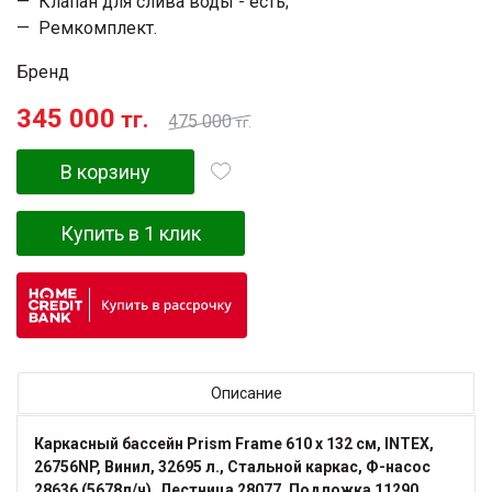
Клапан для слива воды - есть;
Ремкомплект.
Бренд
345 000
тг.
475 000
тг.
В корзину
Купить в 1 клик
Описание
Каркасный бассейн Prism Frame 610 х 132 см, INTEX,
26756NP, Винил, 32695 л., Стальной каркас, Ф-насос
28636 (5678л/ч), Лестница 28077, Подложка 11290,