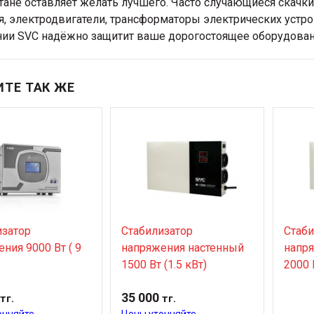
тане оставляет желать лучшего. Часто случающиеся скачк
я, электродвигатели, трансформаторы электрических устро
ии SVC надёжно защитит ваше дорогостоящее оборудован
ТЕ ТАК ЖЕ
изатор
Стабилизатор
Стаби
ния 9000 Вт ( 9
напряжения настенный
напр
1500 Вт (1.5 кВт)
2000 
35 000
тг.
тг.
очняйте
Цены уточняйте