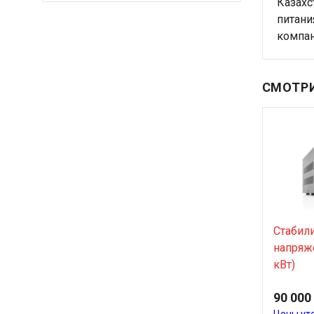
Казахс
питани
компан
СМОТРИ
Стабил
напряже
кВт)
90 000
Цены ут