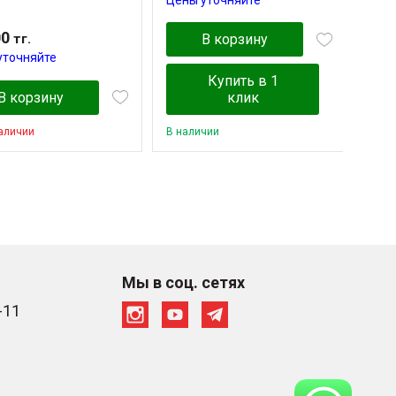
00
тг.
В корзину
уточняйте
Купить в 1
В корзину
клик
наличии
В наличии
В на
Мы в соц. сетях
-11