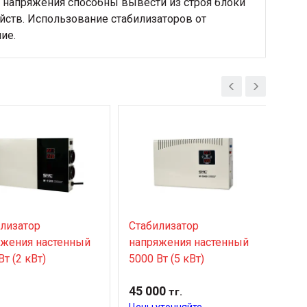
и напряжения способны вывести из строя блоки
йств. Использование стабилизаторов от
ие.
лизатор
Стабилизатор
Ста
яжения настенный
напряжения настенный
нап
Вт (2 кВт)
5000 Вт (5 кВт)
HUB
45 000
27 
тг.
Цены уточняйте
Цен