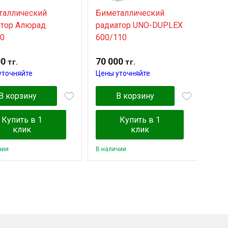
таллический
Биметаллический
Бим
атор Алюрад
радиатор UNO-DUPLEX
рад
0
600/110
500
00
70 000
52 
тг.
тг.
уточняйте
Цены уточняйте
Цен
В корзину
В корзину
Купить в 1
Купить в 1
клик
клик
чии
В наличии
В на