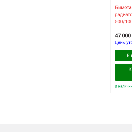
Бимета
радиат
500/10
47 000
Цены ут
В 
К
В наличи