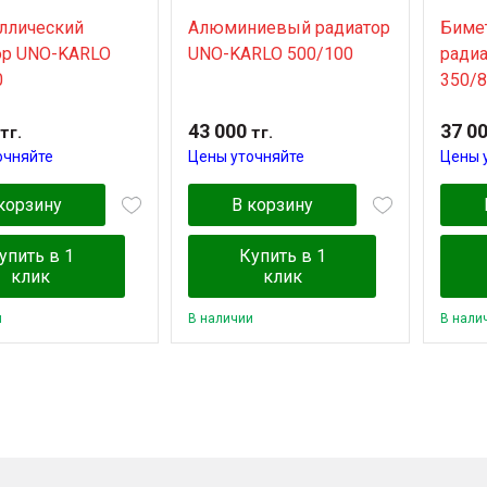
ллический
Алюминиевый радиатор
Биме
ор UNO-KARLO
UNO-KARLO 500/100
ради
0
350/8
43 000
37 0
тг.
тг.
очняйте
Цены уточняйте
Цены 
корзину
В корзину
упить в 1
Купить в 1
клик
клик
и
В наличии
В нали