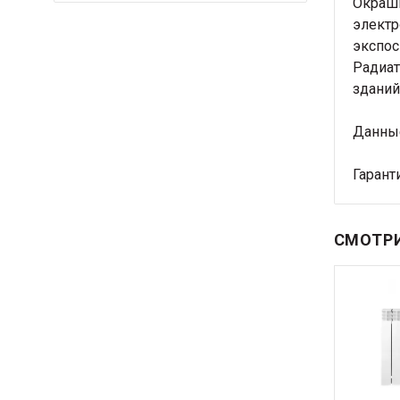
Окраши
электр
экспос
Радиат
зданий
Данные
Гаранти
СМОТРИ