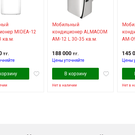
ный
Мобильный
Моби
ионер MIDEA-12
кондиционер ALMACOM
конд
 кв.м.
AM-12 L 30-35 кв.м.
AM-09
0
188 000
145 
тг.
тг.
очняйте
Цены уточняйте
Цены 
корзину
В корзину
ичии
Нет в наличии
Нет в 