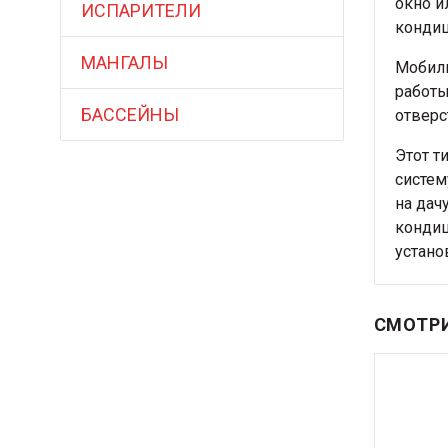
окно и
ИСПАРИТЕЛИ
кондиц
МАНГАЛЫ
Мобиль
работы
БАССЕЙНЫ
отверс
Этот т
систем
на дач
кондиц
устано
СМОТРИ