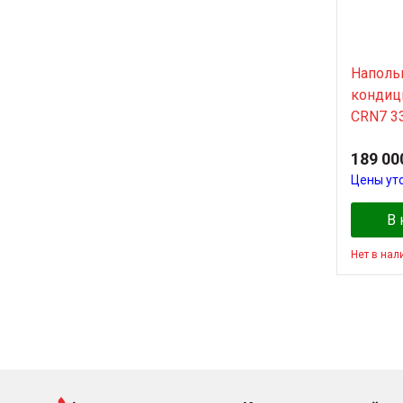
Наполь
кондиц
CRN7 33
189 00
Цены ут
В 
Нет в нал