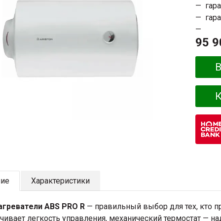
гара
гар
95 9
В
К
ние
Характеристики
агреватели ABS PRO R
— правильный выбор для тех, кто п
чивает легкость управления, механический термостат — на