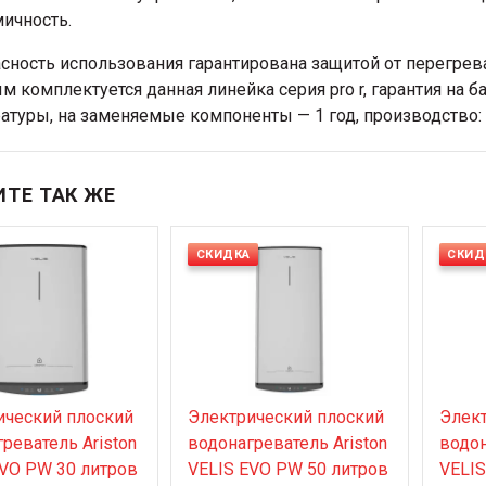
ичность.
сность использования гарантирована защитой от перегрев
м комплектуется данная линейка серия pro r, гарантия на б
атуры, на заменяемые компоненты — 1 год, производство:
ТЕ ТАК ЖЕ
СКИДКА
СКИД
ический плоский
Электрический плоский
Элект
реватель Ariston
водонагреватель Ariston
водон
EVO PW 30 литров
VELIS EVO PW 50 литров
VELIS