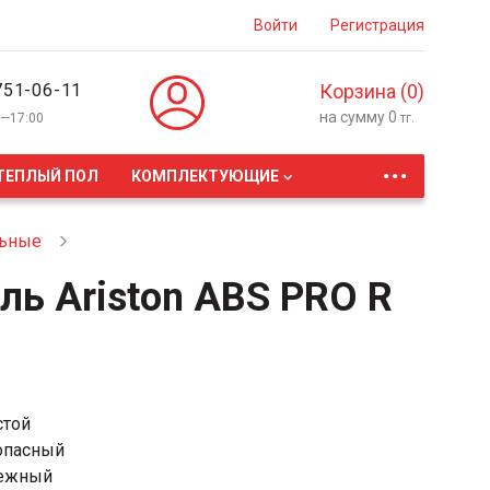
Войти
Регистрация
751-06-11
Корзина (
0
)
на сумму
0
0—17:00
тг.
...
ТЕПЛЫЙ ПОЛ
КОМПЛЕКТУЮЩИЕ
льные
ль Ariston ABS PRO R
стой
опасный
ежный