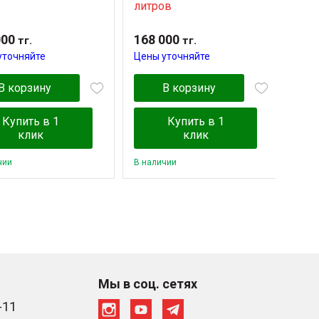
литров
гор
000
168 000
87 
тг.
тг.
уточняйте
Цены уточняйте
Цен
В корзину
В корзину
Купить в 1
Купить в 1
клик
клик
чии
В наличии
В на
Мы в соц. сетях
-11