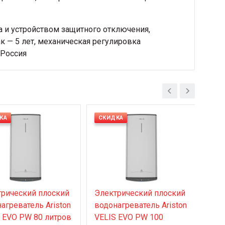
а и устройством защитного отключения,
ак — 5 лет, механическая регулировка
 Россия
КА
СКИДКА
СК
рический плоский
Электрический плоский
Эле
агреватель Ariston
водонагреватель Ariston
вод
 EVO PW 80 литров
VELIS EVO PW 100
ABS