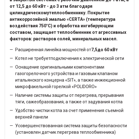
от 12,5 до 60 кВт - до 3 атм благодаря
цилиндрическомутеплообменнику. Покрытие
антикоррозийной эмалью «CERTA» (температура
воздействия 750
°
С) и обработка ингибирующим
составом, защищает теплообменник от агрессивных
факторов: растворов солей, минеральных масел.
Расширенная линейка мощностей от
7,5до 60 кВт
Котел не требуетподключения к электрической сети
Оснащение оригинальными компонентами
газогорелочного устройства и газовым клапаном
итальянского концерна «SIT», а также инжекционной
микрофакельной горелкой «POLIDORO»
Наличие системы защиты от перегрева, прерывания
тяги, сажеобразования, а также от задувания котла
Удобство чистки котла за счет применения съемной
верхней панели
Усовершенствованная система защиты безопасности
(установлен датчик перегрева теплообменника)