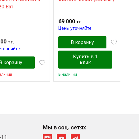
20 Ват
кв.м
69 000
88 
тг.
Цены уточняйте
Цен
000
тг.
В корзину
уточняйте
Купить в 1
В корзину
клик
наличии
В наличии
В на
Мы в соц. сетях
-11