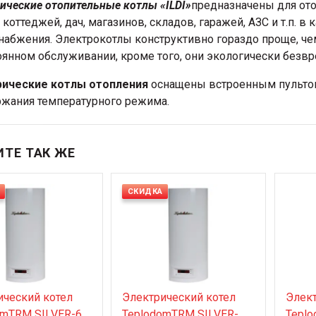
ические отопительные котлы «ILDI»
предназначены для от
 коттеджей, дач, магазинов, складов, гаражей, АЗС и т.п. в
набжения. Электрокотлы конструктивно гораздо проще, че
оянном обслуживании, кроме того, они экологически безв
рические котлы отопления
оснащены встроенным пультом
жания температурного режима.
ТЕ ТАК ЖЕ
СКИДКА
ический котел
Электрический котел
Элект
omTRM SILVER-6
TeplodomTRM SILVER-
Teplo