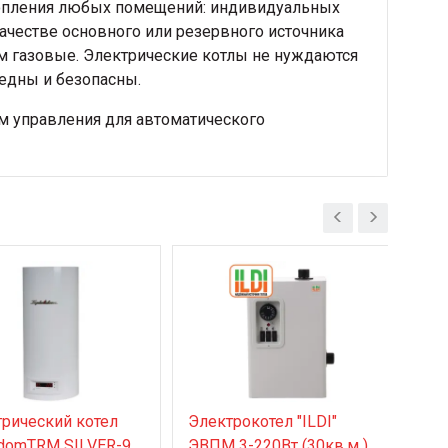
опления любых помещений: индивидуальных
 качестве основного или резервного источника
м газовые. Электрические котлы не нуждаются
редны и безопасны.
 управления для автоматического
рический котел
Электрокотел "ILDI"
Эле
domTRM SILVER-9
ЭВПМ 3-220Вт (30кв.м )
ЭВП