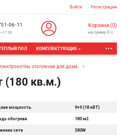
Войти
Регистрация
751-06-11
Корзина (
0
)
на сумму
0
0—17:00
тг.
...
ТЕПЛЫЙ ПОЛ
КОМПЛЕКТУЮЩИЕ
Электрокотлы отопления для дома
(180 кв.м.)
ная мощность
9+9 (18 кВТ)
дь обогрева
180 м2
жение сети
380W