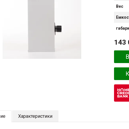
Вес
Емкос
габар
143 
В
К
ние
Характеристики