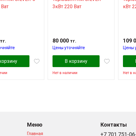
 Ват
3кВт 220 Ват
кВт 2
80 000
109 
тг.
тг.
очняйте
Цены уточняйте
Цены 
корзину
В корзину
ичии
Нет в наличии
Нет в 
Меню
Контакты
Главная
+7 701 751-06