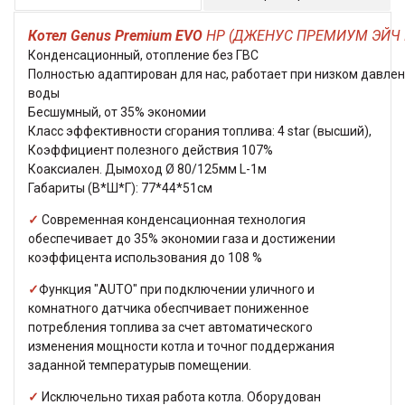
Котел Genus Premium EVO
HP (ДЖЕНУС ПРЕМИУМ ЭЙЧ 
Конденсационный, отопление без ГВС
Полностью адаптирован для нас, работает при низком давлен
воды
Бесшумный, от 35% экономии
Класс эффективности сгорания топлива: 4 star (высший),
Коэффициент полезного действия 107%
Коаксиален. Дымоход Ø 80/125мм L-1м
Габариты (В*Ш*Г): 77*44*51см
✓
Современная конденсационная технология
обеспечивает до 35% экономии газа и достижении
коэффицента использования до 108 %
✓
Функция "AUTO" при подключении уличного и
комнатного датчика обеспчивает пониженное
потребления топлива за счет автоматического
изменения мощности котла и точног поддержания
заданной температурыв помещении.
✓
Исключельно тихая работа котла. Оборудован