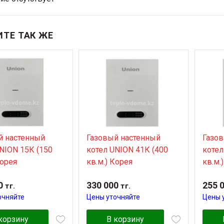
ТЕ ТАК ЖЕ
Газовый настенный
й настенный
Газо
котел UNION 41К (400
NION 15К (150
котел
кв.м.) Корея
Корея
кв.м.
0
330 000
255 
тг.
тг.
очняйте
Цены уточняйте
Цены 
корзину
В корзину