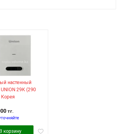
вый настенный
 UNION 29К (290
) Корея
000
тг.
уточняйте
В корзину