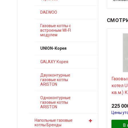
DAEWOO
СМОТРИ
Газовые котлы с
встроеным WI-FI
модулем
UNION-Корея
GALAXY Корея
Двухконтурные
Газовы
газовые котлы
ARISTON
котел U
кв.м.) 
Одноконтурные
газовые котлы
225 00
ARISTON
Цены ут
Напольные газовые
котлы Бренды
В 