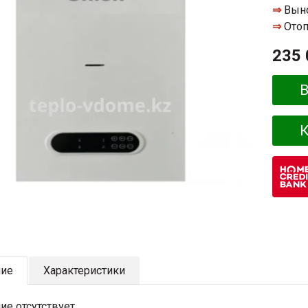
⇒
Выно
⇒
Отоп
235 
В
К
ние
Характеристики
ие отсутствует